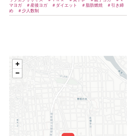
🗓
マヨガ ＃産後ヨガ ＃ダイエット ＃脂肪燃焼 ＃引き締
め ＃少人数制
変
更
🆕
は
+
−