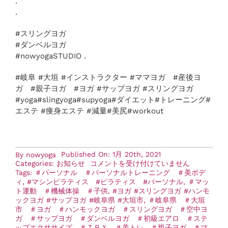
.
.
お知らせ
#スリングヨガ
#ダンベルヨガ
#nowyogaSTUDIO .
アクセス
#岐阜 #大垣 #インストラクター #ママヨガ #産後ヨ
ガ #親子ヨガ #ヨガ #サップヨガ #スリングヨガ
#yoga#slingyoga#supyoga#ダイエット#トレーニング#
エステ #痩身エステ #減量#美尻#workout
Published On: 1月 20th, 2021
By
nowyoga
2
Categories:
お知らせ
コメントを受け付けていません
月
Tags:
＃パーソナル ＃パーソナルトレーニング ＃美ボデ
ス
ィ
,
#マシンピラティス #ピラティス #パーソナル
,
＃マッ
ケ
ト運動 ＃機械体操 ＃子供
,
#ヨガ #スリングヨガ #ハンモ
ジ
ックヨガ #サップヨガ #岐阜県 #大垣市
,
＃岐阜県 ＃大垣
ュ
市 ＃ヨガ ＃ハンモックヨガ ＃スリングヨガ ＃空中ヨ
ー
ガ ＃サップヨガ ＃ダンベルヨガ ＃初級エアロ ＃ステ
ル
ップエクササイズ ＃ＴＲＸ ＃美トレ ＃親子ヨガ ＃マ