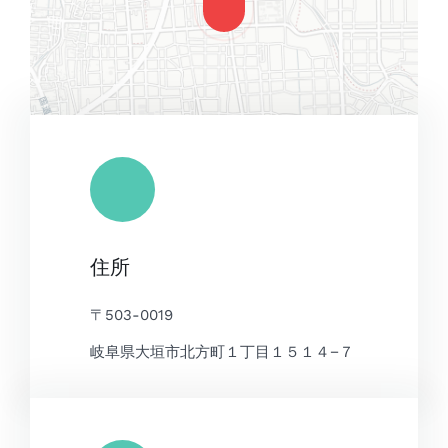
Leaflet
|
Map tiles by
CARTO
, under
CC BY 3.0
. Data by
住所
OpenStreetMap
, under ODbL.
〒503-0019
岐阜県大垣市北方町１丁目１５１４−７