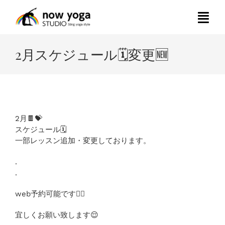
Skip
to
Togg
content
Navi
2月スケジュール🗓変更🆕
HOME
スタジオレッスン要項
2月🍫💝
パーソナル(マシンピラティス&トレーニング)要項
スケジュール🗓
一部レッスン追加・変更しております。
マシンピラティス グループレッスン
.
.
レッスン一覧
web予約可能です🙆‍♀️
宜しくお願い致します😌
インストラクターの紹介