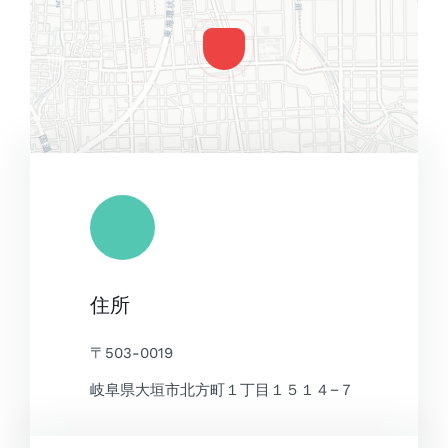
Leaflet
|
Map tiles by
CARTO
, under
CC BY 3.0
. Data by
住所
OpenStreetMap
, under ODbL.
〒503-0019
岐阜県大垣市北方町１丁目１５１４−７