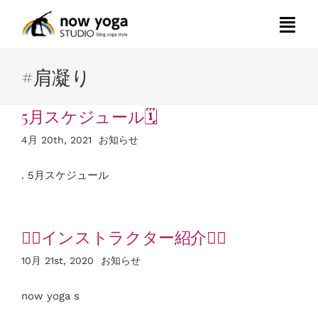
Skip
to
Togg
content
Navi
#肩凝り
HOME
5月スケジュール🗓
スタジオレッスン要項
4月 20th, 2021
お知らせ
パーソナル(マシンピラティス&トレーニング)要項
. 5月スケジュール
マシンピラティス グループレッスン
🏋️‍♂️インストラクター紹介🧘‍♀️
10月 21st, 2020
お知らせ
レッスン一覧
now yoga s
インストラクターの紹介